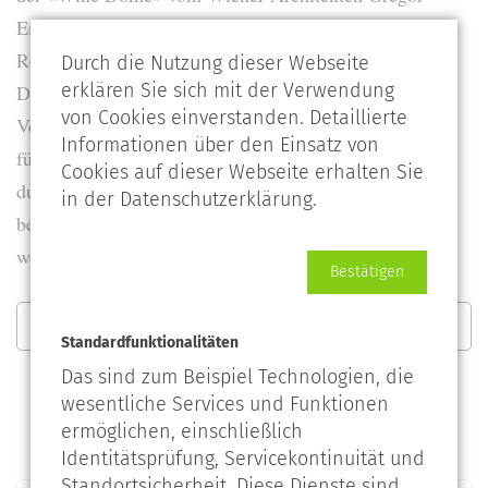
Eichinger, der im gleichen Atemzug auch dem
Restaurant der Hospiz Alm mit zwei weiteren Private
Durch die Nutzung dieser Webseite
erklären Sie sich mit der Verwendung
Dining Rooms ein Update verpasste. Durch die
von Cookies einverstanden. Detaillierte
Verwendung von natürlichem Kalkstein
Informationen über den Einsatz von
für die Sitzbänke und die holzgetäfelten Tische, die
Cookies auf dieser Webseite erhalten Sie
durch stoffbespannte Wandpaneele ergänzt werden,
in der Datenschutzerklärung.
behält die neue «Adi Werners Weinwelt» die
wesentlichen Stilelemente der lokalen Architektur bei.
Bestätigen
Download PDF
Standardfunktionalitäten
Das sind zum Beispiel Technologien, die
wesentliche Services und Funktionen
ermöglichen, einschließlich
Identitätsprüfung, Servicekontinuität und
Standortsicherheit. Diese Dienste sind