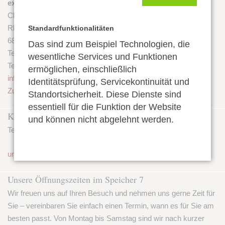
extraprima
Champagner- und Weinimport
Rheinvorlandstraße 7
Standardfunktionalitäten
68159 Mannheim
Das sind zum Beispiel Technologien, die
Telefon (06 21) 2 86 52
wesentliche Services und Funktionen
Telefax (06 21) 2 49 57
ermöglichen, einschließlich
info@extraprima.com
Identitätsprüfung, Servicekontinuität und
Zum Kontaktformular
Standortsicherheit. Diese Dienste sind
essentiell für die Funktion der Website
Kundenservice
und können nicht abgelehnt werden.
Telefonische Unterstützung und Beratung unter
0621 28652
und per E-Mail
Unsere Öffnungszeiten im Speicher 7
Wir freuen uns auf Ihren Besuch und nehmen uns gerne Zeit für
Sie – vereinbaren Sie einfach einen Termin, wann es für Sie am
besten passt. Von Montag bis Samstag sind wir nach kurzer