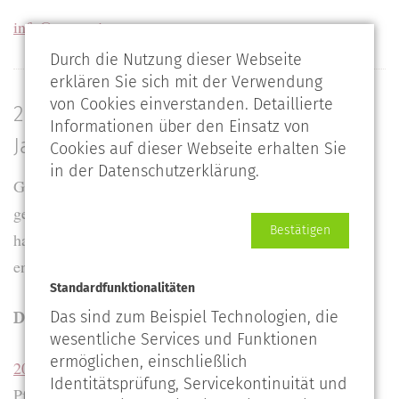
info@extraprima.com
Durch die Nutzung dieser Webseite
erklären Sie sich mit der Verwendung
von Cookies einverstanden. Detaillierte
2020 Sauvignon II – grandioser
Informationen über den Einsatz von
Jahrgang
Cookies auf dieser Webseite erhalten Sie
in der Datenschutzerklärung.
Gerade ist der brandneue Jahrgang des Sauvignon II
geliefert worden, den wir mit großer Spannung erwartet
Bestätigen
hatten. Denn beim Jahrgang 2020 kam eine
entscheidende Neuerung zum Einsatz!
Standardfunktionalitäten
Der beste Sauvignon um 10 Euro!
Das sind zum Beispiel Technologien, die
wesentliche Services und Funktionen
ermöglichen, einschließlich
2020 Sauvignon II – Von Winning @ 11,00 €
Identitätsprüfung, Servicekontinuität und
Pfalz