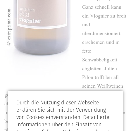
Ganz schnell kann
ein Viognier zu breit
und
überdimensioniert
erscheinen und in
fette
Schwabbeligkeit
abgleiten. Julien
Pilon trifft bei all
seinen Weißweinen
genau den Punkt, damit ihre Fruchtaromen vollreif,
Durch die Nutzung dieser Webseite
charaktervoll und frisch sind, dabei jedoch auch ein
erklären Sie sich mit der Verwendung
mineralisch gestütztes Rückgrat mit feiner, straffer Säure
von Cookies einverstanden. Detaillierte
besitzen und dem gewissen Etwas, das Lust auf den
Informationen über den Einsatz von
nächsten Schluck macht.