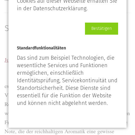
Cookies auf dieser Webseite erhalten Sie
in der Datenschutzerklärung.
Steinig und kühl
Bestätigen
2018 SAINT-PERAY
Standardfunktionalitäten
»Les Maisons de Victor«
Das sind zum Beispiel Technologien, die
Julien Pilon 22,50 €
wesentliche Services und Funktionen
ermöglichen, einschließlich
Identitätsprüfung, Servicekontinuität und
extraprima 92+/100 | Der Saint-Peray »Les Maisons de
Standortsicherheit. Diese Dienste sind
Victor« besteht aus etwa 80% Marsanne und 20%
essentiell für die Funktion der Website
und können nicht abgelehnt werden.
Roussanne, die in Barriques vergoren und ausgebaut
wurden. Neben der lebendig-frischen, ganz tiefgründigen
Frucht besitzt dieser Saint-Peray auch eine steinig-kühle
Note, die der reichhaltigen Aromatik eine gewisse