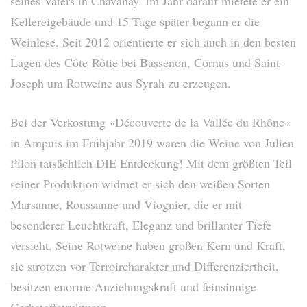
seines Vaters in Chavanay. Im Jahr darauf mietete er ein
Kellereigebäude und 15 Tage später begann er die
Weinlese. Seit 2012 orientierte er sich auch in den besten
Lagen des Côte-Rôtie bei Bassenon, Cornas und Saint-
Joseph um Rotweine aus Syrah zu erzeugen.
Bei der Verkostung »Découverte de la Vallée du Rhône«
in Ampuis im Frühjahr 2019 waren die Weine von Julien
Pilon tatsächlich DIE Entdeckung! Mit dem größten Teil
seiner Produktion widmet er sich den weißen Sorten
Marsanne, Roussanne und Viognier, die er mit
besonderer Leuchtkraft, Eleganz und brillanter Tiefe
versieht. Seine Rotweine haben großen Kern und Kraft,
sie strotzen vor Terroircharakter und Differenziertheit,
besitzen enorme Anziehungskraft und feinsinnige
Gerbstoffstrukturen …