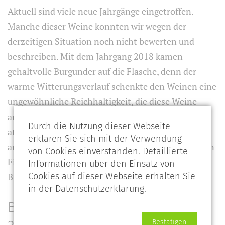
Aktuell sind viele neue Jahrgänge eingetroffen.
Manche dieser Weine konnten wir wegen der
derzeitigen Situation noch nicht bewerten und
beschreiben. Mit dem Jahrgang 2018 kamen
gehaltvolle Burgunder auf die Flasche, denn der
warme Witterungsverlauf schenkte den Weinen eine
ungewöhnliche Reichhaltigkeit, die diese Weine
auch für nicht ausgewiesene Burgunder-Fans
Durch die Nutzung dieser Webseite
attraktiv macht. 2017 entwickelt sich derzeit
erklären Sie sich mit der Verwendung
ausgezeichnet und empfiehlt sich für Liebhaber von
von Cookies einverstanden. Detaillierte
Finesse und Seidigkeit sowie einer klassischen
Informationen über den Einsatz von
Burgunder-Struktur.
Cookies auf dieser Webseite erhalten Sie
in der Datenschutzerklärung.
Bestellschein Burgunder-Offerte
Bestätigen