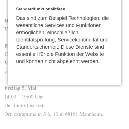
Standardfunktionalitäten
Das sind zum Beispiel Technologien, die
HEUTE Freitag 5. März
wesentliche Services und Funktionen
VDP-Verkostung bei extraprima
ermöglichen, einschließlich
Identitätsprüfung, Servicekontinuität und
BERNHART
Schweigen-Rechtenbach
Standortsicherheit. Diese Dienste sind
CHRISTMANN
Gimmeldingen
essentiell für die Funktion der Website
und können nicht abgelehnt werden.
VON WINNING
Deidesheim
sind zu Gast in Mannheim
Freitag 5. Mai
14:00 – 19:00 Uhr
Der Eintritt ist frei.
Ort: extraprima in S 6, 10 in 68161 Mannheim.